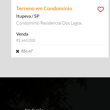
Terreno em Condomínio
Itupeva / SP
Condomínio Residencial Dos Lagos
Venda
R$ 460.000
856 m²