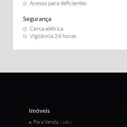
Acesso para deficientes
Segurança
Cerca elétrica
Vigilância 24 horas
Imóveis
Para Venda
( 136 )