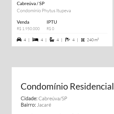
Cabreúva / SP
Condomínio Phytus Itupeva
Venda
IPTU
R$ 1.950.000
R$ 0
4 vagas na garagem
4 dormiórios
4 suítes
4 banheiros
4 |
4 |
4 |
4 |
240 m²
Condomínio Residencial
Cidade:
Cabreúva/SP
Bairro:
Jacaré