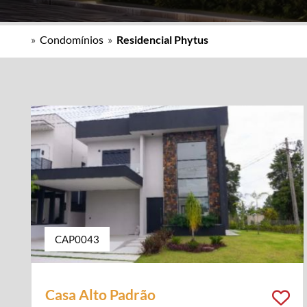
»
Condomínios
»
Residencial Phytus
CAP0043
Casa Alto Padrão