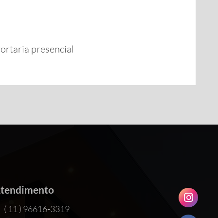
ortaria presencial
tendimento
( 11 ) 96616-3319