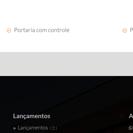
Portaria com controle
P
Lançamentos
A
Lançamentos
( 2 )