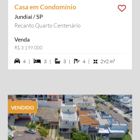
Casa em Condomínio
Jundiaí / SP
Recanto Quarto Centenário
Venda
R$ 3.199.000
4 vagas na garagem
3 dormiórios
3 suítes
4 banheiros
4 |
3 |
3 |
4 |
292 m²
VENDIDO