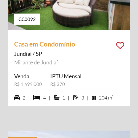
CC0092
Casa em Condomínio
Jundiaí / SP
Mirante de Jundiaí
Venda
IPTU Mensal
R$ 1.699.000
R$ 370
2 vagas na garagem
4 dormiórios
1 suítes
3 banheiros
2 |
4 |
1 |
3 |
204 m²