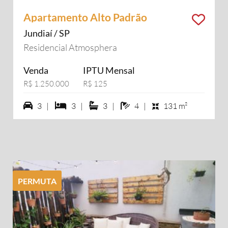
Apartamento Alto Padrão
Jundiaí / SP
Residencial Atmosphera
Venda
IPTU Mensal
R$ 1.250.000
R$ 125
3 vagas na garagem
3 dormiórios
3 suítes
4 banheiros
3 |
3 |
3 |
4 |
131 m²
PERMUTA