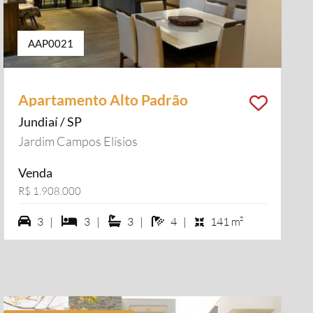
AAP0021
Apartamento Alto Padrão
Jundiaí / SP
Jardim Campos Elísios
Venda
R$ 1.908.000
3 vagas na garagem
3 dormiórios
3 suítes
4 banheiros
3 |
3 |
3 |
4 |
141 m²