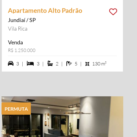
Apartamento Alto Padrão
Jundiaí / SP
Vila Rica
Venda
R$ 1.250.000
3 vagas na garagem
3 dormiórios
2 suítes
5 banheiros
3 |
3 |
2 |
5 |
130 m²
PERMUTA