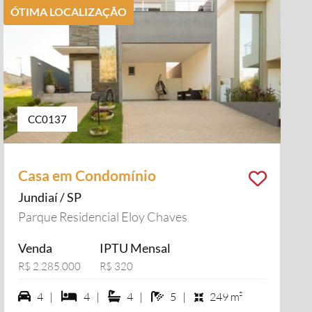
ÓTIMA LOCALIZAÇÃO
CC0137
Casa em Condomínio
Jundiaí / SP
Parque Residencial Eloy Chaves
Venda
IPTU Mensal
R$ 2.285.000
R$ 320
4 vagas na garagem
4 dormiórios
4 suítes
5 banheiros
4 |
4 |
4 |
5 |
249 m²