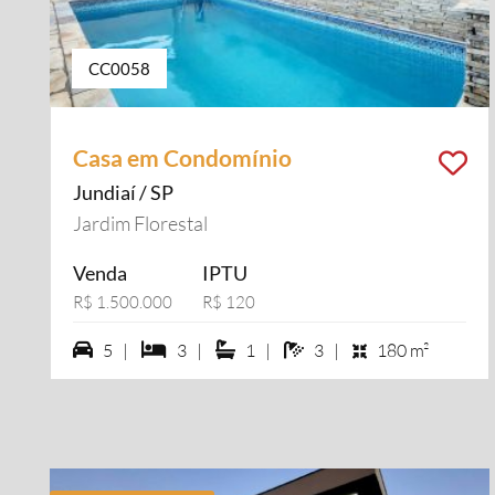
CC0058
Casa em Condomínio
Jundiaí / SP
Jardim Florestal
Venda
IPTU
R$ 1.500.000
R$ 120
5 vagas na garagem
3 dormiórios
1 suítes
3 banheiros
5 |
3 |
1 |
3 |
180 m²