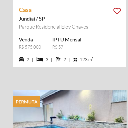
Casa
Jundiaí / SP
Parque Residencial Eloy Chaves
Venda
IPTU Mensal
R$ 575.000
R$ 57
2 vagas na garagem
3 dormiórios
2 banheiros
2 |
3 |
2 |
123 m²
PERMUTA