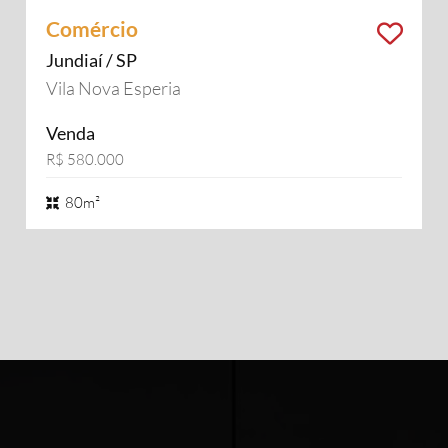
Comércio
Jundiaí / SP
Vila Nova Esperia
Venda
R$ 580.000
80m²