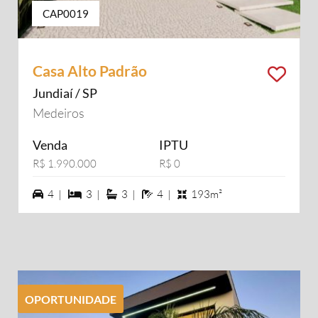
CAP0019
Casa Alto Padrão
Jundiaí / SP
Medeiros
Venda
IPTU
R$ 1.990.000
R$ 0
4 vagas na garagem
3 dormiórios
3 suítes
4 banheiros
4 |
3 |
3 |
4 |
193m²
OPORTUNIDADE