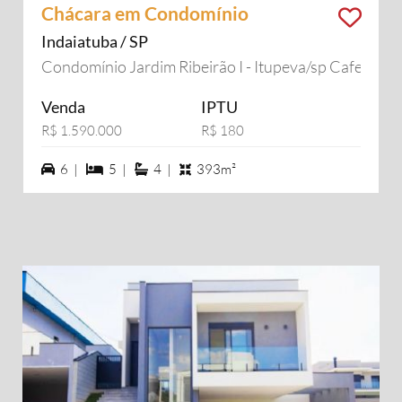
Chácara em Condomínio
Indaiatuba / SP
Condomínio Jardim Ribeirão I - Itupeva/sp Cafezal
Venda
IPTU
R$ 1.590.000
R$ 180
6 vagas na garagem
5 dormiórios
4 suítes
6 |
5 |
4 |
393m²