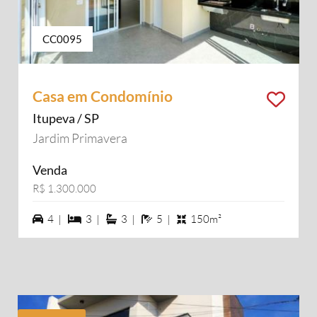
CC0095
Casa em Condomínio
Itupeva / SP
Jardim Primavera
Venda
R$ 1.300.000
4 vagas na garagem
3 dormiórios
3 suítes
5 banheiros
4 |
3 |
3 |
5 |
150m²