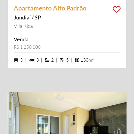
Apartamento Alto Padrão
Jundiaí / SP
Vila Rica
Venda
R$ 1.250.000
3 vagas na garagem
3 dormiórios
2 suítes
5 banheiros
3 |
3 |
2 |
5 |
130m²