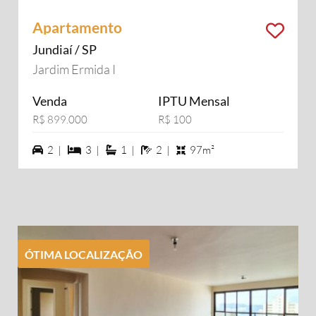
Apartamento
Jundiaí / SP
Jardim Ermida I
Venda
IPTU Mensal
R$ 899.000
R$ 100
2 vagas na garagem
3 dormiórios
1 suítes
2 banheiros
2 |
3 |
1 |
2 |
97m²
ÓTIMA LOCALIZAÇÃO