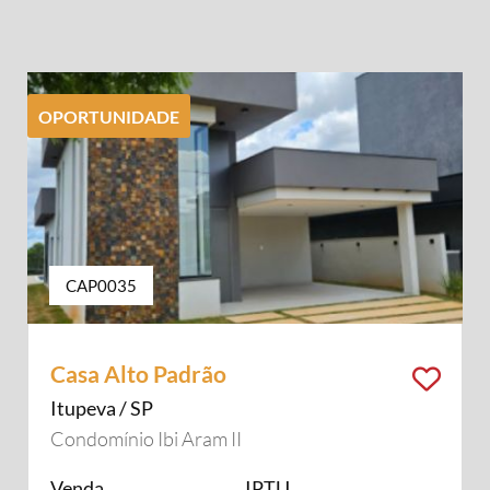
OPORTUNIDADE
CAP0035
Casa Alto Padrão
Itupeva / SP
Condomínio Ibi Aram II
Venda
IPTU