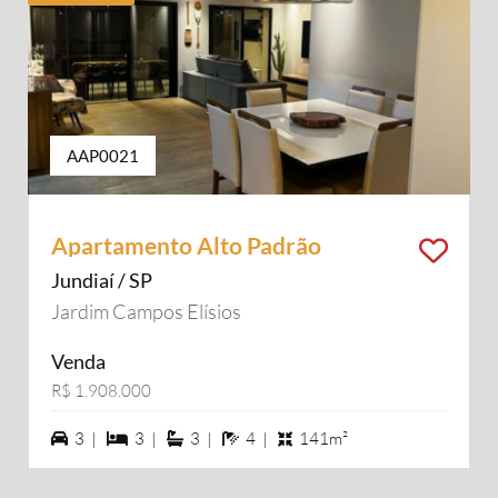
AAP0021
Apartamento Alto Padrão
Jundiaí / SP
Jardim Campos Elísios
Venda
R$ 1.908.000
3 vagas na garagem
3 dormiórios
3 suítes
4 banheiros
3 |
3 |
3 |
4 |
141m²