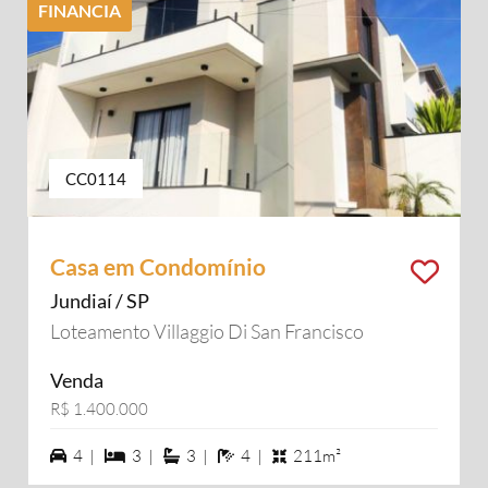
FINANCIA
CC0114
Casa em Condomínio
Jundiaí / SP
Loteamento Villaggio Di San Francisco
Venda
R$ 1.400.000
4 vagas na garagem
3 dormiórios
3 suítes
4 banheiros
4 |
3 |
3 |
4 |
211m²