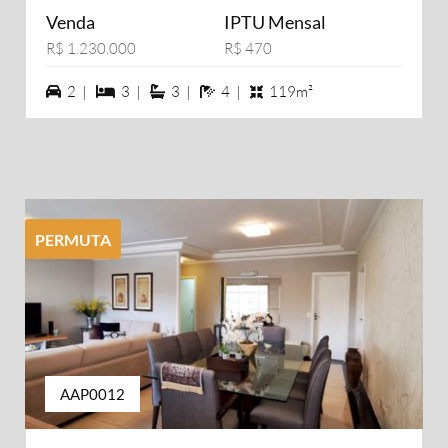
Venda
IPTU Mensal
R$ 1.230.000
R$ 470
2 vagas na garagem
3 dormiórios
3 suítes
4 banheiros
2 |
3 |
3 |
4 |
119m²
PERMUTA
AAP0012