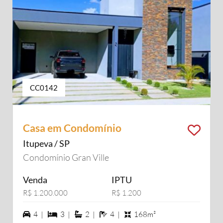
CC0142
Casa em Condomínio
Itupeva / SP
Condomínio Gran Ville
Venda
IPTU
R$ 1.200.000
R$ 1.200
4 vagas na garagem
3 dormiórios
2 suítes
4 banheiros
4 |
3 |
2 |
4 |
168m²