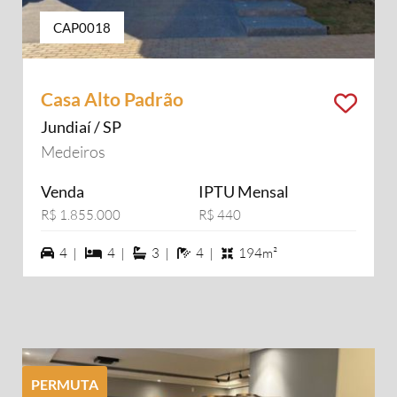
CAP0018
Casa Alto Padrão
Jundiaí / SP
Medeiros
Venda
IPTU Mensal
R$ 1.855.000
R$ 440
4 vagas na garagem
4 dormiórios
3 suítes
4 banheiros
4 |
4 |
3 |
4 |
194m²
PERMUTA