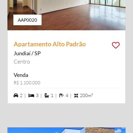
AAP0020
Apartamento Alto Padrão
Jundiaí / SP
Centro
Venda
R$ 1.100.000
2 vagas na garagem
3 dormiórios
1 suítes
4 banheiros
2 |
3 |
1 |
4 |
200m²