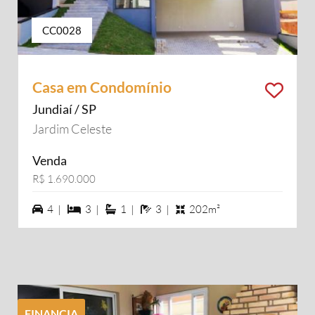
CC0028
Casa em Condomínio
Jundiaí / SP
Jardim Celeste
Venda
R$ 1.690.000
4 vagas na garagem
3 dormiórios
1 suítes
3 banheiros
4 |
3 |
1 |
3 |
202m²
FINANCIA