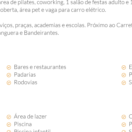
rea de pilates, coworking, 1 salão de festas adulto e 
coberta, área pet e vaga para carro elétrico.
iços, praças, academias e escolas. Próximo ao Carref
anguera e Bandeirantes.
Bares e restaurantes
E
Padarias
P
Rodovias
S
Área de lazer
C
Piscina
P
Piscina infantil
S