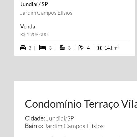
Jundiaí / SP
Jardim Campos Elísios
Venda
R$ 1.908.000
3 vagas na garagem
3 dormiórios
3 suítes
4 banheiros
3 |
3 |
3 |
4 |
141 m²
Condomínio Terraço Vil
Cidade:
Jundiaí/SP
Bairro:
Jardim Campos Elísios