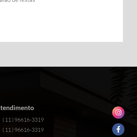
tendimento
( 11 ) 96616-3319
( 11 ) 96616-3319