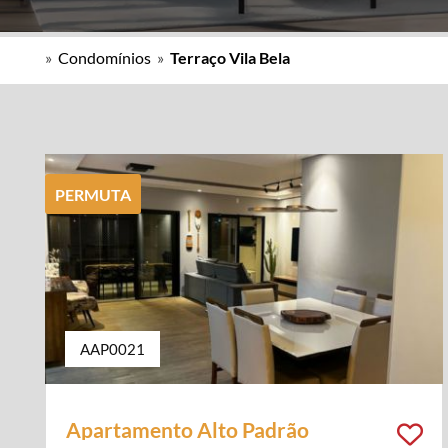
»
Condomínios
»
Terraço Vila Bela
PERMUTA
AAP0021
Apartamento Alto Padrão