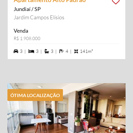
Jundiaí / SP
Jardim Campos Elísios
Venda
R$ 1.908.000
3 vagas na garagem
3 dormiórios
3 suítes
4 banheiros
3 |
3 |
3 |
4 |
141m²
ÓTIMA LOCALIZAÇÃO