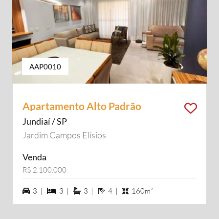
AAP0010
Apartamento Alto Padrão
Jundiaí / SP
Jardim Campos Elísios
Venda
R$ 2.100.000
3 vagas na garagem
3 dormiórios
3 suítes
4 banheiros
3 |
3 |
3 |
4 |
160m²