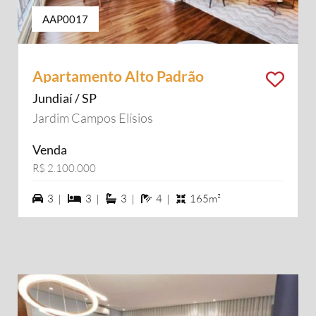
AAP0017
Apartamento Alto Padrão
Jundiaí / SP
Jardim Campos Elísios
Venda
R$ 2.100.000
3 vagas na garagem
3 dormiórios
3 suítes
4 banheiros
3 |
3 |
3 |
4 |
165m²