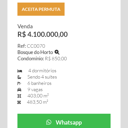
ACEITA PERMUTA
Venda
R$ 4.100.000,00
Ref:
CC0070
Bosque do Horto
Condomínio:
R$ 850,00
4 dormitórios
Sendo 4 suítes
6 banheiros
9 vagas
403,00 m²
483,50 m²
Whatsapp