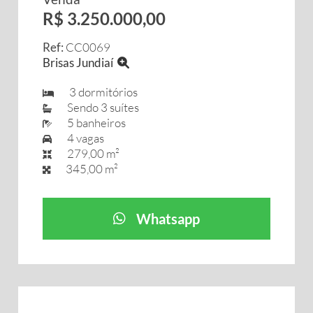
R$ 3.250.000,00
Ref:
CC0069
Brisas Jundiaí
3 dormitórios
Sendo 3 suítes
5 banheiros
4 vagas
279,00 m²
345,00 m²
Whatsapp