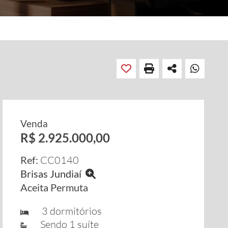
Venda
R$ 2.925.000,00
Ref:
CC0140
Brisas Jundiaí
Aceita Permuta
3 dormitórios
Sendo 1 suíte