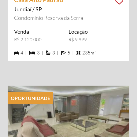
Jundiaí / SP
Condomínio Reserva da Serra
Venda
Locação
R$ 2.120.000
R$ 9.999
4 vagas na garagem
3 dormiórios
3 suítes
5 banheiros
4 |
3 |
3 |
5 |
235m²
OPORTUNIDADE