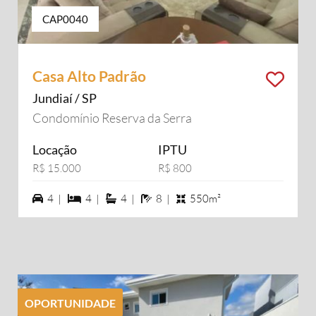
CAP0040
Casa Alto Padrão
Jundiaí / SP
Condomínio Reserva da Serra
Locação
IPTU
R$ 15.000
R$ 800
4 vagas na garagem
4 dormiórios
4 suítes
8 banheiros
4 |
4 |
4 |
8 |
550m²
OPORTUNIDADE