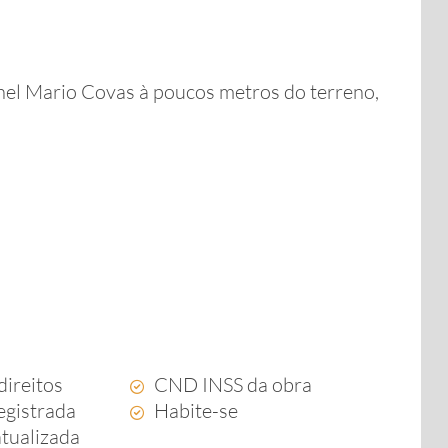
anel Mario Covas à poucos metros do terreno,
direitos
CND INSS da obra
egistrada
Habite-se
atualizada