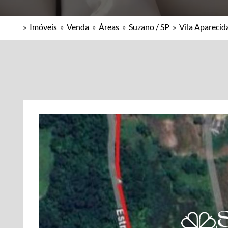
»
Imóveis
»
Venda
»
Áreas
»
Suzano / SP
»
Vila Aparecid