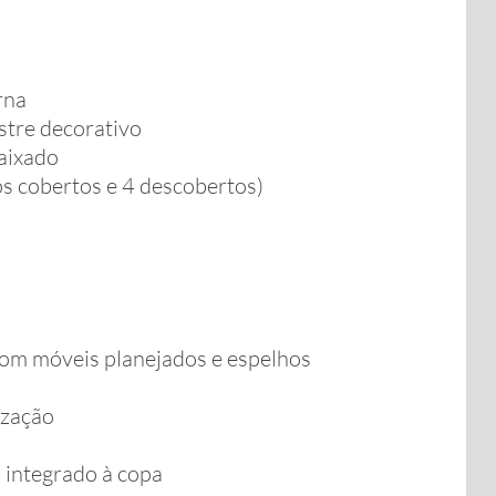
rna
ustre decorativo
aixado
os cobertos e 4 descobertos)
com móveis planejados e espelhos
ização
 integrado à copa