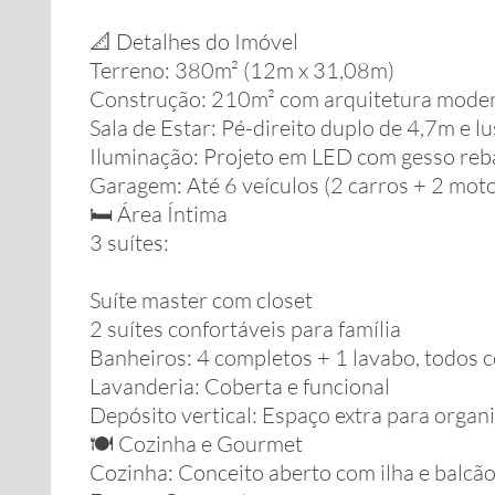
📐 Detalhes do Imóvel
Terreno: 380m² (12m x 31,08m)
Construção: 210m² com arquitetura mode
Sala de Estar: Pé-direito duplo de 4,7m e l
Iluminação: Projeto em LED com gesso reb
Garagem: Até 6 veículos (2 carros + 2 mot
🛏️ Área Íntima
3 suítes:
Suíte master com closet
2 suítes confortáveis para família
Banheiros: 4 completos + 1 lavabo, todos 
Lavanderia: Coberta e funcional
Depósito vertical: Espaço extra para organ
🍽️ Cozinha e Gourmet
Cozinha: Conceito aberto com ilha e balcão