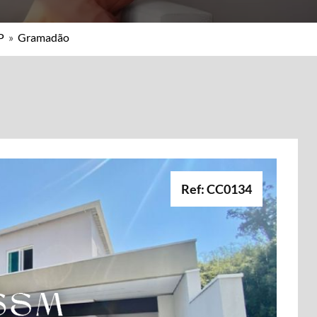
P
»
Gramadão
Ref: CC0134