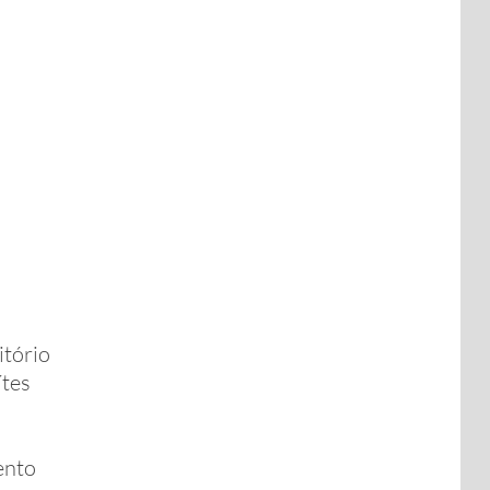
itório
ítes
ento