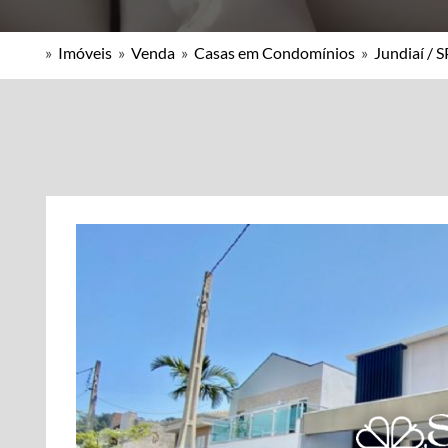
»
Imóveis
»
Venda
»
Casas em Condomínios
»
Jundiaí / S