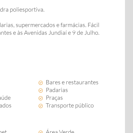
dra poliesportiva.
darias, supermercados e farmácias. Fácil
tes e às Avenidas Jundiaí e 9 de Julho.
Bares e restaurantes
Padarias
aúde
Praças
ados
Transporte público
met
Área Verde