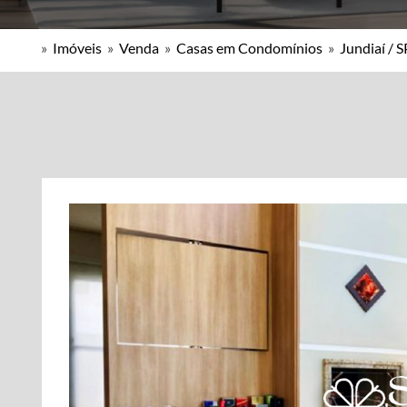
»
Imóveis
»
Venda
»
Casas em Condomínios
»
Jundiaí / S