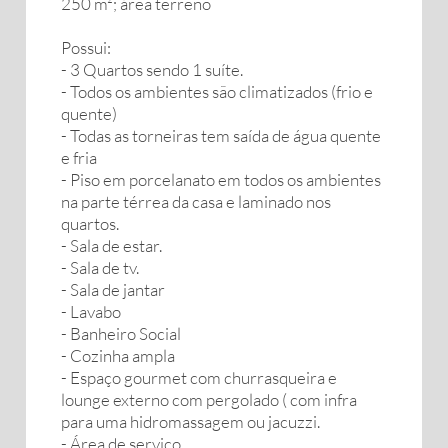
250 m²; área terreno
Possui:
- 3 Quartos sendo 1 suíte.
- Todos os ambientes são climatizados (frio e
quente)
- Todas as torneiras tem saída de água quente
e fria
- Piso em porcelanato em todos os ambientes
na parte térrea da casa e laminado nos
quartos.
- Sala de estar.
- Sala de tv.
- Sala de jantar
- Lavabo
- Banheiro Social
- Cozinha ampla
- Espaço gourmet com churrasqueira e
lounge externo com pergolado ( com infra
para uma hidromassagem ou jacuzzi.
- Área de serviço.