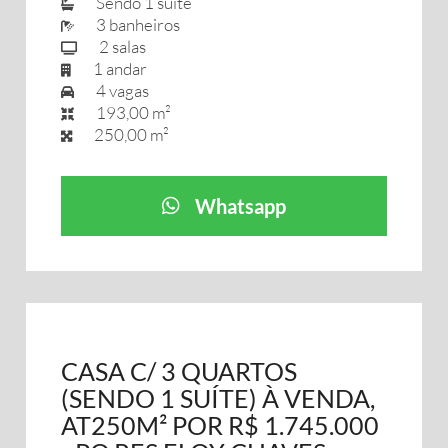
Sendo 1 suíte
3 banheiros
2 salas
1 andar
4 vagas
193,00 m²
250,00 m²
Whatsapp
CASA C/ 3 QUARTOS
(SENDO 1 SUÍTE) À VENDA,
AT250M² POR R$ 1.745.000