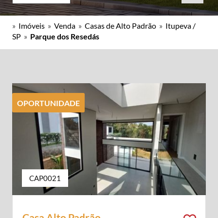
»
Imóveis
»
Venda
»
Casas de Alto Padrão
»
Itupeva /
SP
»
Parque dos Resedás
OPORTUNIDADE
CAP0021
Casa Alto Padrão