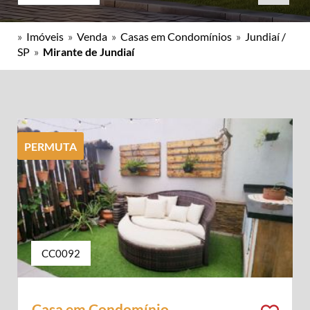
»
Imóveis
»
Venda
»
Casas em Condomínios
»
Jundiaí /
SP
»
Mirante de Jundiaí
PERMUTA
CC0092
Casa em Condomínio