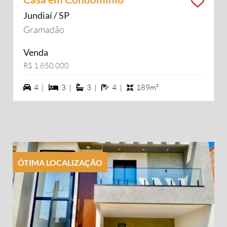
Jundiaí / SP
Gramadão
Venda
R$ 1.850.000
4 vagas na garagem
3 dormiórios
3 suítes
4 banheiros
4 |
3 |
3 |
4 |
189m²
ÓTIMA LOCALIZAÇÃO