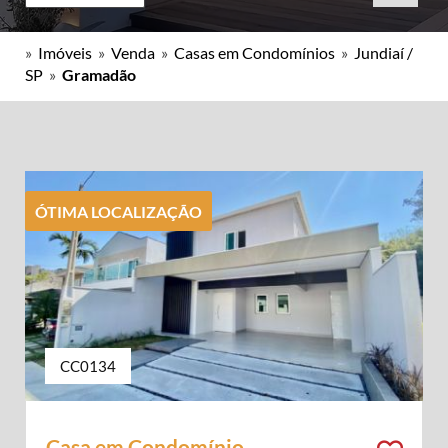
»
Imóveis
»
Venda
»
Casas em Condomínios
»
Jundiaí /
SP
»
Gramadão
ÓTIMA LOCALIZAÇÃO
CC0134
Casa em Condomínio